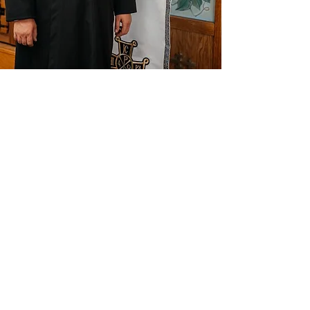
ADDRESS
St. Athanasius the Great Church
3003 N Eola Rd, Aurora, IL 60502
facebook.com/naperville.mission
SUBSCRIBE TO EMAILS
Email
*
Yes, subscribe to the church 
newsletter.
*
Subscribe now