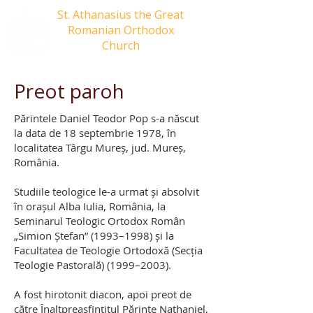
St. Athanasius the Great
Romanian Orthodox
Church
Preot paroh
Părintele Daniel Teodor Pop s-a născut
la data de 18 septembrie 1978, în
localitatea Târgu Mureș, jud. Mureș,
România.
Studiile teologice le-a urmat și absolvit
în orașul Alba Iulia, România, la
Seminarul Teologic Ortodox Român
„Simion Ștefan” (1993–1998) și la
Facultatea de Teologie Ortodoxă (Secția
Teologie Pastorală) (1999–2003).
A fost hirotonit diacon, apoi preot de
către Înaltpreasfințitul Părinte Nathaniel,